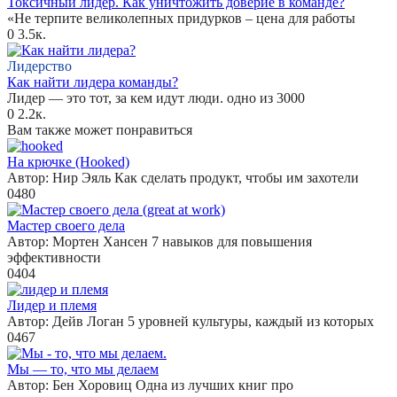
Токсичный лидер. Как уничтожить доверие в команде?
«Не терпите великолепных придурков – цена для работы
0
3.5к.
Лидерство
Как найти лидера команды?
Лидер — это тот, за кем идут люди. одно из 3000
0
2.2к.
Вам также может понравиться
На крючке (Hooked)
Автор: Нир Эяль Как сделать продукт, чтобы им захотели
0
480
Мастер своего дела
Автор: Мортен Хансен 7 навыков для повышения
эффективности
0
404
Лидер и племя
Автор: Дейв Логан 5 уровней культуры, каждый из которых
0
467
Мы — то, что мы делаем
Автор: Бен Хоровиц Одна из лучших книг про