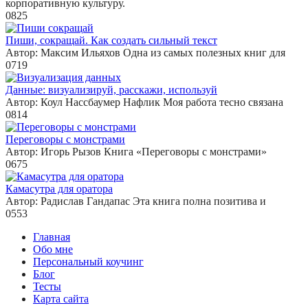
корпоративную культуру.
0
825
Пиши, сокращай. Как создать сильный текст
Автор: Максим Ильяхов Одна из самых полезных книг для
0
719
Данные: визуализируй, расскажи, используй
Автор: Коул Нассбаумер Нафлик Моя работа тесно связана
0
814
Переговоры с монстрами
Автор: Игорь Рызов Книга «Переговоры с монстрами»
0
675
Камасутра для оратора
Автор: Радислав Гандапас Эта книга полна позитива и
0
553
Главная
Обо мне
Персональный коучинг
Блог
Тесты
Карта сайта