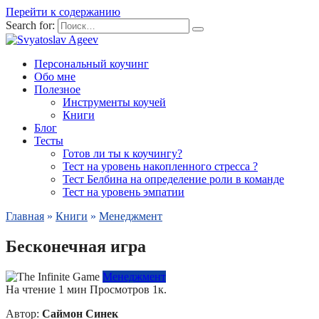
Перейти к содержанию
Search for:
Персональный коучинг
Обо мне
Полезное
Инструменты коучей
Книги
Блог
Тесты
Готов ли ты к коучингу?
Тест на уровень накопленного стресса ?
Тест Белбина на определение роли в команде
Тест на уровень эмпатии
Главная
»
Книги
»
Менеджмент
Бесконечная игра
Менеджмент
На чтение
1 мин
Просмотров
1к.
Автор:
Саймон Синек